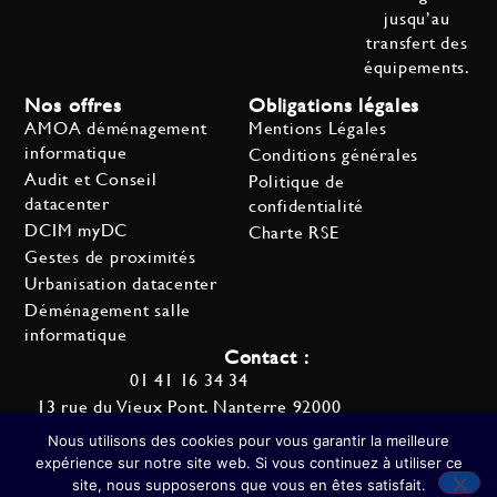
jusqu’au
transfert des
équipements.
Nos offres
Obligations légales
AMOA déménagement
Mentions Légales
informatique
Conditions générales
Audit et Conseil
Politique de
datacenter
confidentialité
DCIM myDC
Charte RSE
Gestes de proximités
Urbanisation datacenter
Déménagement salle
informatique
Contact :
01 41 16 34 34
13 rue du Vieux Pont, Nanterre 92000
contact@otsi.fr
Nous utilisons des cookies pour vous garantir la meilleure
Immeuble GreenPark
expérience sur notre site web. Si vous continuez à utiliser ce
site, nous supposerons que vous en êtes satisfait.